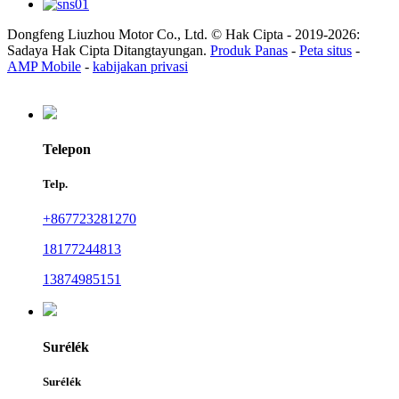
Dongfeng Liuzhou Motor Co., Ltd. © Hak Cipta - 2019-2026:
Sadaya Hak Cipta Ditangtayungan.
Produk Panas
-
Peta situs
-
AMP Mobile
-
kabijakan privasi
Telepon
Telp.
+867723281270
18177244813
13874985151
Surélék
Surélék