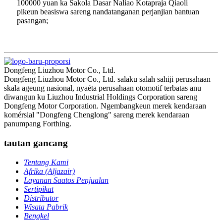
100000 yuan ka Sakola Dasar Naliao Kotapraja Qiaoli
pikeun beasiswa sareng nandatanganan perjanjian bantuan
pasangan;
Dongfeng Liuzhou Motor Co., Ltd.
Dongfeng Liuzhou Motor Co., Ltd. salaku salah sahiji perusahaan
skala ageung nasional, nyaéta perusahaan otomotif terbatas anu
diwangun ku Liuzhou Industrial Holdings Corporation sareng
Dongfeng Motor Corporation. Ngembangkeun merek kendaraan
komérsial "Dongfeng Chenglong" sareng merek kendaraan
panumpang Forthing.
tautan gancang
Tentang Kami
Afrika (Aljazair)
Layanan Saatos Penjualan
Sertipikat
Distributor
Wisata Pabrik
Bengkel