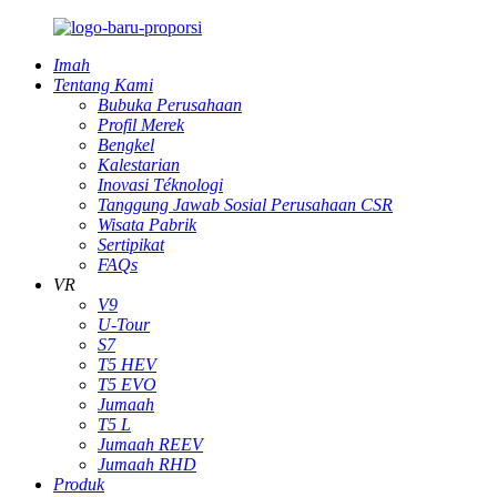
Imah
Tentang Kami
Bubuka Perusahaan
Profil Merek
Bengkel
Kalestarian
Inovasi Téknologi
Tanggung Jawab Sosial Perusahaan CSR
Wisata Pabrik
Sertipikat
FAQs
VR
V9
U-Tour
S7
T5 HEV
T5 EVO
Jumaah
T5 L
Jumaah REEV
Jumaah RHD
Produk