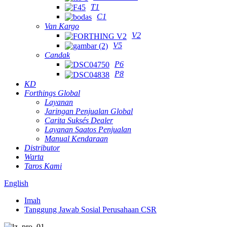
T1
C1
Van Kargo
V2
V5
Candak
P6
P8
KD
Forthings Global
Layanan
Jaringan Penjualan Global
Carita Suksés Dealer
Layanan Saatos Penjualan
Manual Kendaraan
Distributor
Warta
Taros Kami
English
Imah
Tanggung Jawab Sosial Perusahaan CSR