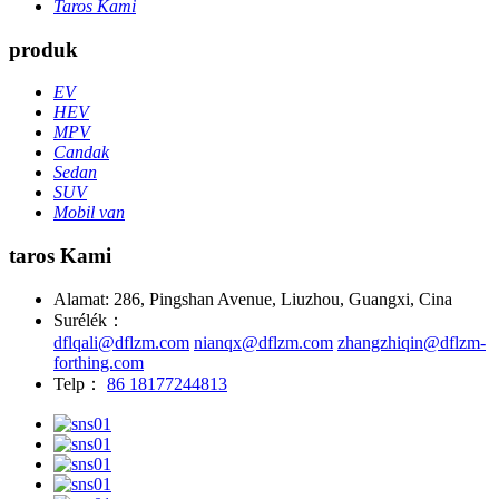
Taros Kami
produk
EV
HEV
MPV
Candak
Sedan
SUV
Mobil van
taros Kami
Alamat: 286, Pingshan Avenue, Liuzhou, Guangxi, Cina
Surélék：
dflqali@dflzm.com
nianqx@dflzm.com
zhangzhiqin@dflzm-
forthing.com
Telp：
86 18177244813