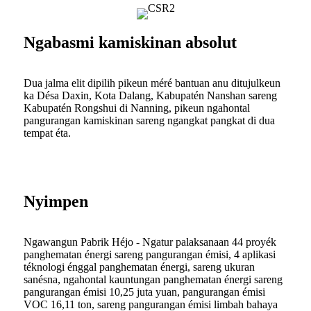
Ngabasmi kamiskinan absolut
Dua jalma elit dipilih pikeun méré bantuan anu ditujulkeun
ka Désa Daxin, Kota Dalang, Kabupatén Nanshan sareng
Kabupatén Rongshui di Nanning, pikeun ngahontal
pangurangan kamiskinan sareng ngangkat pangkat di dua
tempat éta.
Nyimpen
Ngawangun Pabrik Héjo - Ngatur palaksanaan 44 proyék
panghematan énergi sareng pangurangan émisi, 4 aplikasi
téknologi énggal panghematan énergi, sareng ukuran
sanésna, ngahontal kauntungan panghematan énergi sareng
pangurangan émisi 10,25 juta yuan, pangurangan émisi
VOC 16,11 ton, sareng pangurangan émisi limbah bahaya