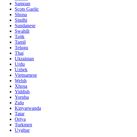
Samoan
Scots Gaelic
Shona
Sindhi
Sundanese
Swahili
Tajik
Tamil
Telugu
Thai
Ukrainian
Urdu
Uzbek
Vietnamese
Welsh
Xhosa
Yiddish
Yoruba
Zulu
Kinyarwanda
Tatar
Oriya
Turkmen
Uyghur