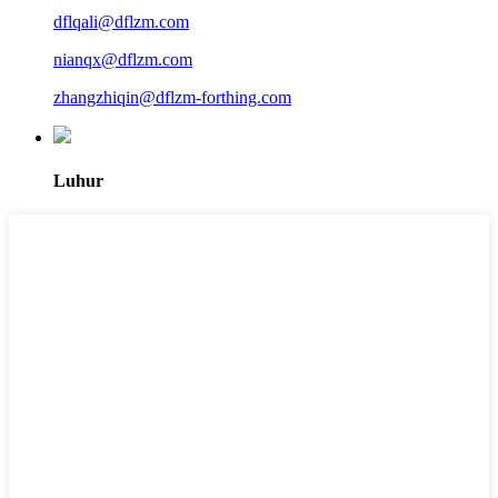
dflqali@dflzm.com
nianqx@dflzm.com
zhangzhiqin@dflzm-forthing.com
Luhur