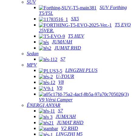
SUV
SUV Forthing
T5/T5L
SX5
T5 EVO
25VER.
T5 HEV
JUMA'AH
JUMAT RHD
Sedan
S7
MPV
LINGZHI PLUS
U-TOUR
V8
V9
V9 Vérsi Camper
ÉNERGI ANYAR
S7
JUMA'AH
JUMAT RHD
V2 RHD
LINGZHI M5