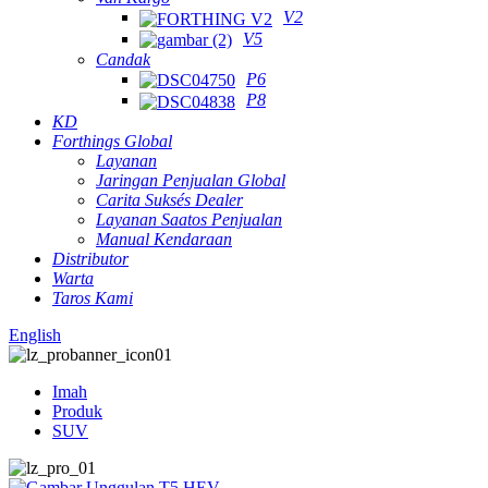
V2
V5
Candak
P6
P8
KD
Forthings Global
Layanan
Jaringan Penjualan Global
Carita Suksés Dealer
Layanan Saatos Penjualan
Manual Kendaraan
Distributor
Warta
Taros Kami
English
Imah
Produk
SUV