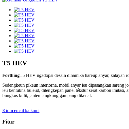
T5 HEV
Forthing
T5 HEV ngadopsi desain dinamika hareup anyar, kalayan roda
Sedengkeun pikeun interiorna, mobil anyar ieu dipasangkan sareng jo
ieu bentukna buleud, dilengkepan panel tékstur serat karbon imitasi, 
bungkus kulit, janten langkung gampang dikenal.
Kirim email ka kami
Fitur