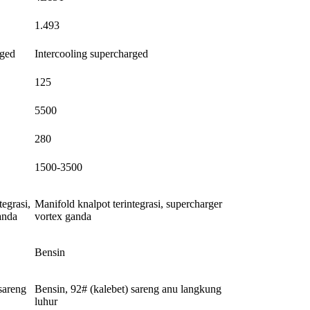
1.493
rged
Intercooling supercharged
125
5500
280
1500-3500
tegrasi,
Manifold knalpot terintegrasi, supercharger
anda
vortex ganda
Bensin
sareng
Bensin, 92# (kalebet) sareng anu langkung
luhur