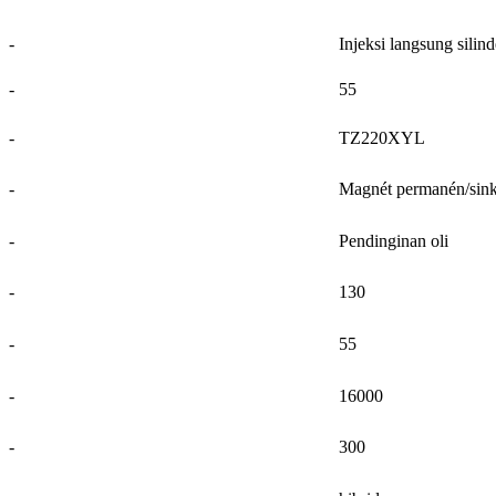
-
Injeksi langsung silind
-
55
-
TZ220XYL
-
Magnét permanén/sin
-
Pendinginan oli
-
130
-
55
-
16000
-
300