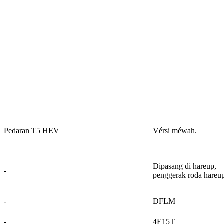
Pedaran T5 HEV
Vérsi méwah.
Dipasang di hareup,
-
penggerak roda hareu
-
DFLM
-
4E15T