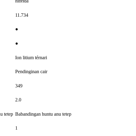
hibrida
11.734
●
●
Ion litium térnari
Pendinginan cair
349
2.0
u tetep
Babandingan huntu anu tetep
1