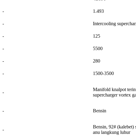
-
1.493
-
Intercooling supercha
-
125
-
5500
-
280
-
1500-3500
Manifold knalpot terin
-
supercharger vortex g
-
Bensin
Bensin, 92# (kalebet) 
-
anu langkung luhur