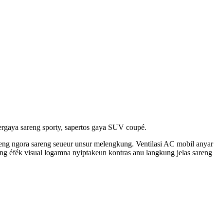
bergaya sareng sporty, sapertos gaya SUV coupé.
areng ngora sareng seueur unsur melengkung. Ventilasi AC mobil anyar
areng éfék visual logamna nyiptakeun kontras anu langkung jelas sareng