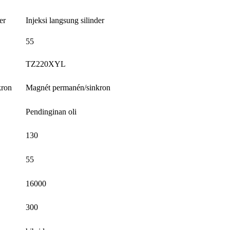
er
Injeksi langsung silinder
55
TZ220XYL
kron
Magnét permanén/sinkron
Pendinginan oli
130
55
16000
300