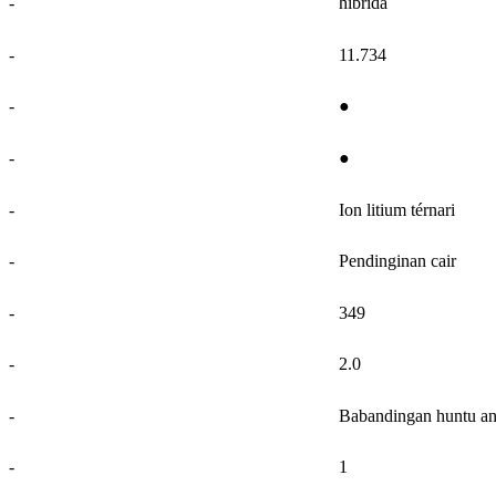
-
hibrida
-
11.734
-
●
-
●
-
Ion litium térnari
-
Pendinginan cair
-
349
-
2.0
-
Babandingan huntu an
-
1