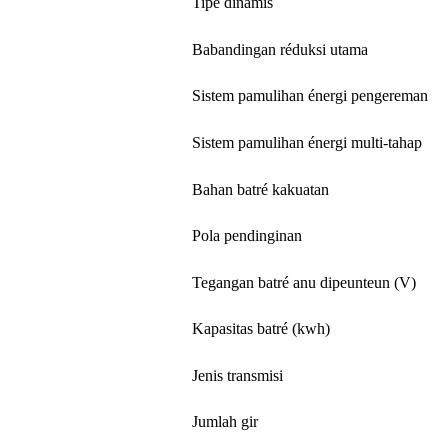
Tipe dinamis
Babandingan réduksi utama
Sistem pamulihan énergi pengereman
Sistem pamulihan énergi multi-tahap
Bahan batré kakuatan
Pola pendinginan
Tegangan batré anu dipeunteun (V)
Kapasitas batré (kwh)
Jenis transmisi
Jumlah gir