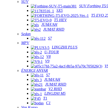
SUV
SUV Forthing T5/
SX5
T5 EVO 2
T5 HEV
JUMA'AH
JUMAT RHD
Sedan
S7
MPV
LINGZHI PLUS
U-TOUR
V8
V9
V
ÉNERGI ANYAR
S7
JUMA'AH
JUMAT RHD
V2 RHD
LINGZHI M5
T1
C1
Van Kargo