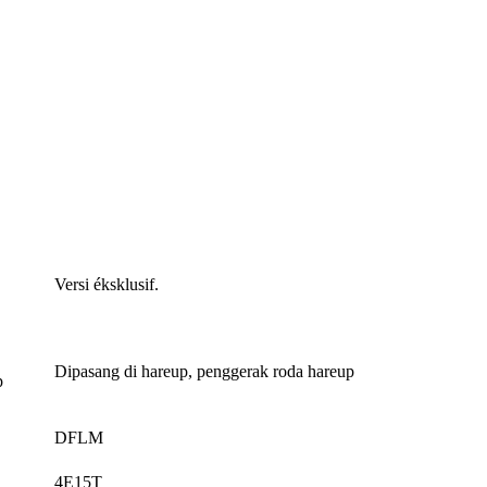
Versi éksklusif.
Dipasang di hareup, penggerak roda hareup
p
DFLM
4E15T