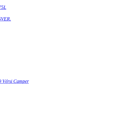
T5L
5VER.
9 Vérsi Camper