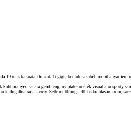
 19 inci, kakuatan luncat. Ti gigir, bentuk sakabéh mobil anyar ieu 
k kulit oranyeu sacara gembleng, nyiptakeun éfék visual anu sporty s
anu katingalina rada sporty. Setir multifungsi dihias ku hiasan krom, s